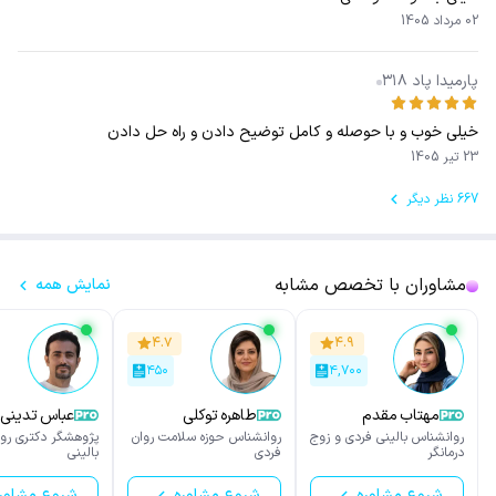
02 مرداد 1405
پارمیدا پاد ۳۱۸
خیلی خوب و با حوصله و کامل توضیح دادن و راه حل دادن
23 تیر 1405
667 نظر دیگر
مشاوران با تخصص مشابه
نمایش همه
۴.۷
۴.۹
۴۵۰
۴,۷۰۰
مهتاب مقدم
طاهره توکلی
عباس تدینی
روانشناس بالینی فردی و زوج
روانشناس حوزه سلامت روان
پژوهشگر دکتری رو
درمانگر
فردی
بالینی
شروع مشاوره
شروع مشاوره
شروع مشاور