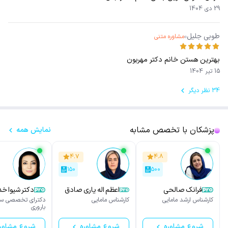
29 دی 1404
طوبی جلیل
مشاوره متنی
بهترین هستن خانم دکتر مهربون
15 تیر 1404
34 نظر دیگر
پزشکان با تخصص مشابه
نمایش همه
۴.۷
۴.۸
۱۵۰
۵۰۰
فرانک صالحی
اعظم اله یاری صادق
دکتر شیوا خ
آبادی
کارشناس ارشد مامایی
کارشناس مامایی
دکترای تخصصی س
باروری
شروع مشاوره
شروع مشاوره
شروع مشاور