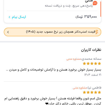
متنی
پاسخ‌دهی سریع، چَت و دریافت نسخه
359,000
تومانء
ارسال پیام
قیمت اسنپ‌دکتر همچنان زیر نرخ مصوب جدید (۱۴۰۵)
نظرات کاربران
سمانه محمدی
مشاوره متنی
بسیار بسیار خوش برخورد هستن و با آرامش توضیحات و کامل و میدن ...
21 اسفند 1404
فاطمی نیا
مشاوره متنی
مثل اسم شون واقعا فرشته هستن ! بسیار خوش برخورد و دقیق راهنمایی ام
کردن . موفق ترین باشی خانم دکتر جان❤️