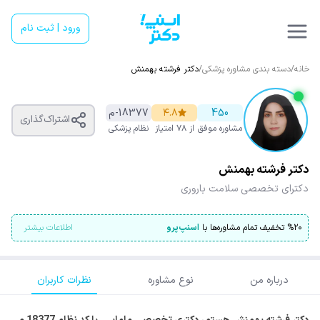
ورود | ثبت نام
خانه
/
دسته بندی مشاوره پزشکی
/
دکتر فرشته بهمنش
450
۴.۸
18377-م
اشتراک‌گذاری
مشاوره موفق
از ۷۸ امتیاز
نظام پزشکی
دکتر فرشته بهمنش
دکترای تخصصی سلامت باروری
۲۰
%
تخفیف تمام مشاوره‌ها با
اسنپ‌پرو
اطلاعات بیشتر
درباره من
نوع مشاوره
نظرات کاربران